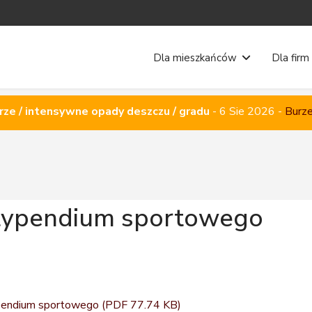
Dla mieszkańców
Dla firm
rze / intensywne opady deszczu / gradu
-
6 Sie 2026
-
Burze
stypendium sportowego
ypendium sportowego
(PDF 77.74 KB)