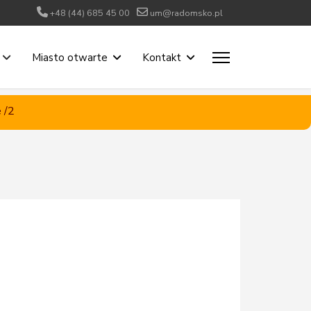
+48 (44) 685 45 00
um@radomsko.pl
Miasto otwarte
Kontakt
 /2