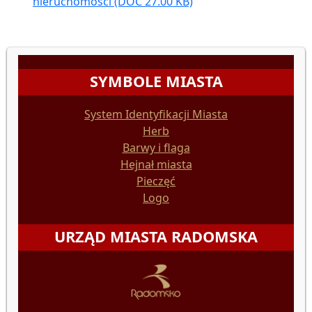
nieruchomości
(DOC 27.00 KB)
SYMBOLE MIASTA
System Identyfikacji Miasta
Herb
Barwy i flaga
Hejnał miasta
Pieczęć
Logo
URZĄD MIASTA RADOMSKA