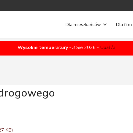
Dla mieszkańców
Dla firm
Wysokie temperatury
-
3 Sie 2026
-
Upał /3
a drogowego
27 KB)