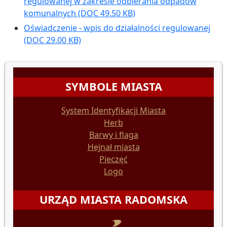
regulowanej w zakresie odbierania odpadów
komunalnych
(DOC 49.50 KB)
Oświadczenie - wpis do działalności regulowanej
(DOC 29.00 KB)
SYMBOLE MIASTA
System Identyfikacji Miasta
Herb
Barwy i flaga
Hejnał miasta
Pieczęć
Logo
URZĄD MIASTA RADOMSKA