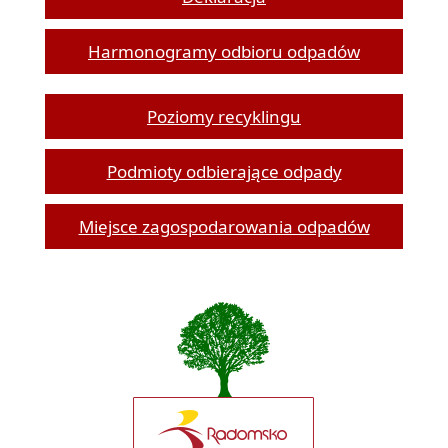
Harmonogramy odbioru odpadów
Poziomy recyklingu
Podmioty odbierające odpady
Miejsce zagospodarowania odpadów