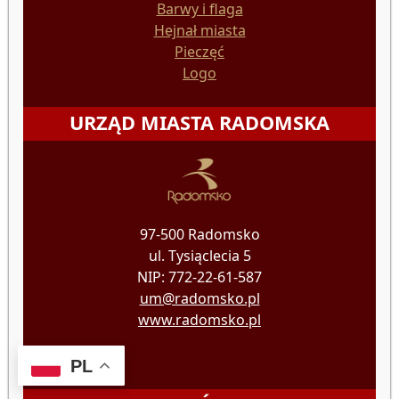
Barwy i flaga
Hejnał miasta
Pieczęć
Logo
URZĄD MIASTA RADOMSKA
97-500 Radomsko
ul. Tysiąclecia 5
NIP: 772-22-61-587
um@radomsko.pl
www.radomsko.pl
PL