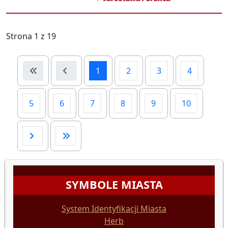
Strona 1 z 19
1
2
3
4
5
6
7
8
9
10
SYMBOLE MIASTA
System Identyfikacji Miasta
Herb