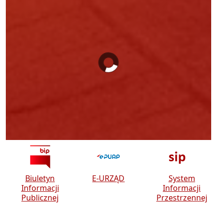
INFORMACJA O PROGRAMIE
USUWANIA AZBESTU W ROKU
2026
Biuletyn
E-URZĄD
System
Informacji
Informacji
Publicznej
Przestrzennej