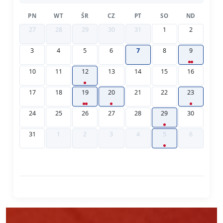
PN
WT
ŚR
CZ
PT
SO
ND
27
28
29
30
31
1
2
3
4
5
6
7
8
9
10
11
12
13
14
15
16
17
18
19
20
21
22
23
24
25
26
27
28
29
30
31
1
2
3
4
5
6