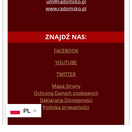
SYMBOLE MIASTA
System Identyfikacji Miasta
Herb
Barwy i flaga
Hejnał miasta
PL
Pieczęć
Logo