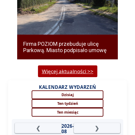
Firma POZIOM przebuduje ulicę
Parkową. Miasto podpisało umowę
Więcej aktualności >>
KALENDARZ WYDARZEŃ
Dzisiaj
Ten tydzień
Ten miesiąc
2026-
❮
❯
08