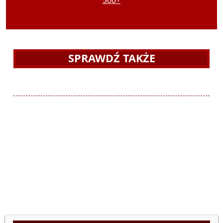
Nieruchomości
RODZINA
Obywatelski
500+
SPRAWDŹ TAKŻE