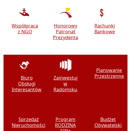
Współpraca
Honorowy
Rachunki
z NGO
Patronat
Bankowe
Prezydenta
Biuro
Zainwestuj
Planowanie
Obsługi
w
Przestrzenne
Interesantów
Radomsku
Sprzedaż
Program
Budżet