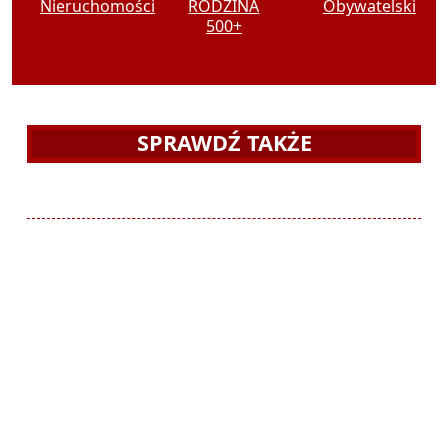
Nieruchomości
RODZINA
Obywatelski
500+
SPRAWDŹ TAKŻE