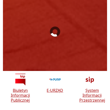
INFORMACJA O PROGRAMIE
USUWANIA AZBESTU W ROKU
2026
Biuletyn
E-URZĄD
System
Informacji
Informacji
Publicznej
Przestrzennej