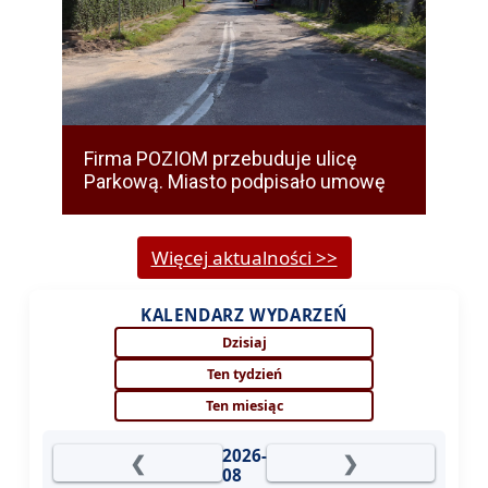
Firma POZIOM przebuduje ulicę
Parkową. Miasto podpisało umowę
Więcej aktualności >>
KALENDARZ WYDARZEŃ
Dzisiaj
Ten tydzień
Ten miesiąc
2026-
❮
❯
08