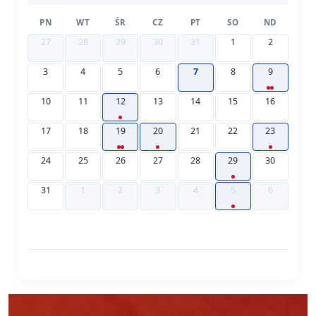
PN
WT
ŚR
CZ
PT
SO
ND
27
28
29
30
31
1
2
3
4
5
6
7
8
9
10
11
12
13
14
15
16
17
18
19
20
21
22
23
24
25
26
27
28
29
30
31
1
2
3
4
5
6