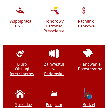
Współpraca
Honorowy
Rachunki
z NGO
Patronat
Bankowe
Prezydenta
Biuro
Zainwestuj
Planowanie
Obsługi
w
Przestrzenne
Interesantów
Radomsku
Sprzedaż
Program
Budżet