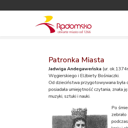
Patronka Miasta
Jadwiga Andegaweńska
(ur. ok.1374r
Węgierskiego i Elżbiety Bośniaczki.
Od dzieciństwa przygotowywana była do 
posiadała umiejętność czytania, znała j
muzyki, sztuki i nauki.
Po śmie
zebrało
podczas