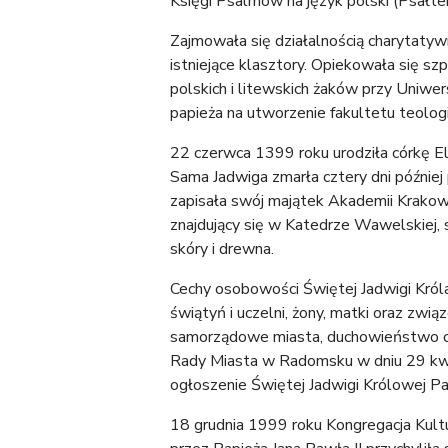
Księgi Psalmów na język polski (Psałterz
Zajmowała się działalnością charytaty
istniejące klasztory. Opiekowała się szp
polskich i litewskich żaków przy Uniw
papieża na utworzenie fakultetu teologi
22 czerwca 1399 roku urodziła córkę Elż
Sama Jadwiga zmarła cztery dni późni
zapisała swój majątek Akademii Krakows
znajdujący się w Katedrze Wawelskiej, 
skóry i drewna.
Cechy osobowości Świętej Jadwigi Króla, 
świątyń i uczelni, żony, matki oraz zw
samorządowe miasta, duchowieństwo ora
Rady Miasta w Radomsku w dniu 29 kwiet
ogłoszenie Świętej Jadwigi Królowej P
18 grudnia 1999 roku Kongregacja Kult