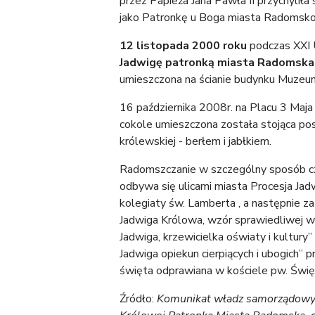
przez Papieża Jana Pawła II przychyliła
jako Patronkę u Boga miasta Radomsko
12 listopada 2000 roku
podczas XXI 
Jadwigę patronką miasta Radomska
umieszczona na ścianie budynku Muze
16 października 2008r. na Placu 3 Maja
cokole umieszczona została stojąca pos
królewskiej - berłem i jabłkiem.
Radomszczanie w szczególny sposób cz
odbywa się ulicami miasta Procesja Jad
kolegiaty św. Lamberta , a następnie za
Jadwiga Królowa, wzór sprawiedliwej wł
Jadwiga, krzewicielka oświaty i kultury
Jadwiga opiekun cierpiących i ubogich” 
święta odprawiana w kościele pw. Święt
Źródło:
Komunikat władz samorządowych