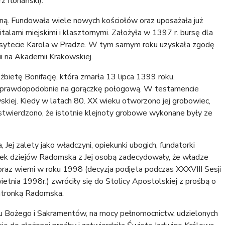
 floriański).
wną. Fundowała wiele nowych kościołów oraz uposażała już
italami miejskimi i klasztornymi. Założyła w 1397 r. bursę dla
ersytecie Karola w Pradze. W tym samym roku uzyskała zgodę
i na Akademii Krakowskiej.
bietę Bonifację, która zmarła 13 lipca 1399 roku.
ej prawdopodobnie na gorączkę połogową. W testamencie
kiej. Kiedy w latach 80. XX wieku otworzono jej grobowiec,
stwierdzono, że istotnie klejnoty grobowe wykonane były ze
Jej zalety jako władczyni, opiekunki ubogich, fundatorki
iązek dziejów Radomska z Jej osobą zadecydowały, że władze
z wierni w roku 1998 (decyzja podjęta podczas XXXVIII Sesji
nia 1998r.) zwróciły się do Stolicy Apostolskiej z prośbą o
atronką Radomska.
u Bożego i Sakramentów, na mocy pełnomocnictw, udzielonych