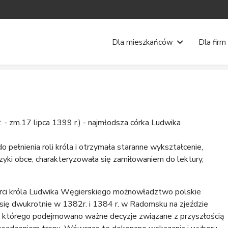
Dla mieszkańców
Dla firm
. - zm.17 lipca 1399 r.) - najmłodsza córka Ludwika
pełnienia roli króla i otrzymała staranne wykształcenie,
ęzyki obce, charakteryzowała się zamiłowaniem do lektury,
rci króla Ludwika Węgierskiego możnowładztwo polskie
 się dwukrotnie w 1382r. i 1384 r. w Radomsku na zjeździe
 którego podejmowano ważne decyzje związane z przyszłością