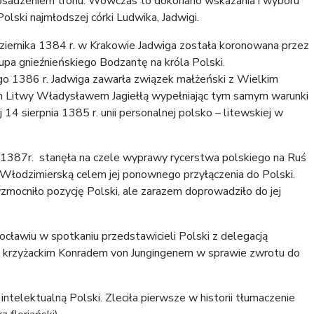
 obsadzeniem tronu. Wówczas to dokonano wskazania i wyboru
Polski najmłodszej córki Ludwika, Jadwigi.
ziernika 1384 r. w Krakowie Jadwiga została koronowana przez
upa gnieźnieńskiego Bodzantę na króla Polski.
go 1386 r. Jadwiga zawarła związek małżeński z Wielkim
m Litwy Władysławem Jagiełłą wypełniając tym samym warunki
 14 sierpnia 1385 r. unii personalnej polsko – litewskiej w
wie.
1387r. stanęła na czele wyprawy rycerstwa polskiego na Ruś
-Włodzimierską celem jej ponownego przyłączenia do Polski.
zmocniło pozycję Polski, ale zarazem doprowadziło do jej
ocławiu w spotkaniu przedstawicieli Polski z delegacją
m krzyżackim Konradem von Jungingenem w sprawie zwrotu do
ntelektualną Polski. Zleciła pierwsze w historii tłumaczenie