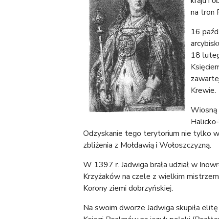
kraju i
na tron 
16 paźd
arcybisk
18 lute
Księcie
zawartej
Kre
Wiosną 
Halicko
Odzyskanie tego terytorium nie tylko w
zbliżenia z Mołdawią i Wołoszczyzną.
W 1397 r. Jadwiga brała udział w Inowr
Krzyżaków na czele z wielkim mistrze
Korony ziemi dobrzyńskiej.
Na swoim dworze Jadwiga skupiła elitę i