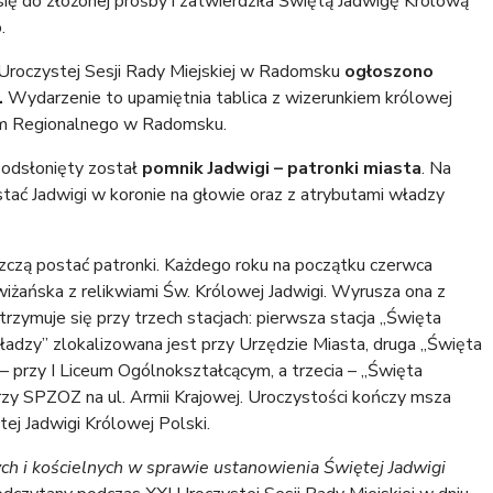
 się do złożonej prośby i zatwierdziła Świętą Jadwigę Królową
.
Uroczystej Sesji Rady Miejskiej w Radomsku
ogłoszono
.
Wydarzenie to upamiętnia tablica z wizerunkiem królowej
um Regionalnego w Radomsku.
 odsłonięty został
pomnik Jadwigi – patronki miasta
. Na
tać Jadwigi w koronie na głowie oraz z atrybutami władzy
czą postać patronki. Każdego roku na początku czerwca
wiżańska z relikwiami Św. Królowej Jadwigi. Wyrusza ona z
trzymuje się przy trzech stacjach: pierwsza stacja „Święta
adzy” zlokalizowana jest przy Urzędzie Miasta, druga „Święta
” – przy I Liceum Ogólnokształcącym, a trzecia – „Święta
przy SPZOZ na ul. Armii Krajowej. Uroczystości kończy msza
ej Jadwigi Królowej Polski.
 i kościelnych w sprawie ustanowienia Świętej Jadwigi