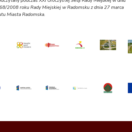
dczytany podczas XXI Uroczystej Sesji Rady Miejskiej w dniu
68/2008 roku Rady Miejskiej w Radomsku z dnia 27 marca
utu Miasta Radomska.