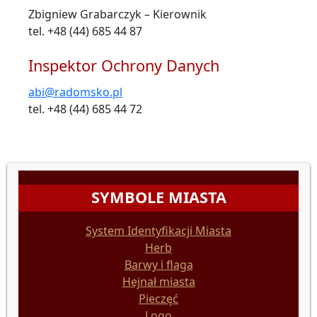
Zbigniew Grabarczyk – Kierownik
tel. +48 (44) 685 44 87
Inspektor Ochrony Danych
abi@radomsko.pl
tel. +48 (44) 685 44 72
SYMBOLE MIASTA
System Identyfikacji Miasta
Herb
Barwy i flaga
Hejnał miasta
Pieczęć
Logo