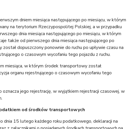
ierwszym dniem miesiąca następującego po miesiącu, w którym
any na terytorium Rzeczypospolitej Polskiej, a w przypadku
erwszego dnia miesiąca następującego po miesiącu, w którym
taje także od pierwszego dnia miesiąca następującego po
y został dopuszczony ponownie do ruchu po upływie czasu na
estrującego o czasowym wycofaniu tego pojazdu z ruchu.
 miesiąca, w którym środek transportowy został
yzja organu rejestrującego o czasowym wycofaniu tego
oznacza jego rejestrację, w wyjątkiem rejestracji czasowej, w
m.
 podatkiem od środków transportowych
do dnia 15 lutego każdego roku podatkowego, deklaracji na
z z załącznikami o posiadanych środkach transportowych na