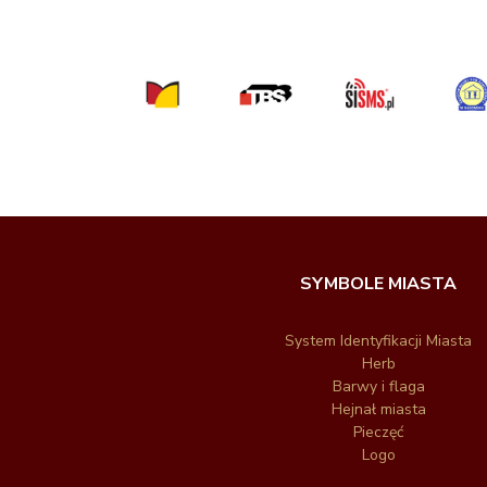
SYMBOLE MIASTA
System Identyfikacji Miasta
Herb
Barwy i flaga
Hejnał miasta
Pieczęć
Logo