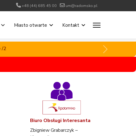
+48 (44) 685 45 00
um@radomsko.pl
Miasto otwarte
Kontakt
 /2
 /2
Biuro Obsługi Interesanta
Zbigniew Grabarczyk –