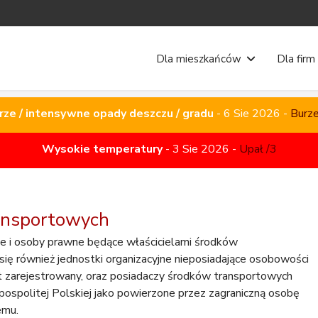
Dla mieszkańców
Dla firm
rze / intensywne opady deszczu / gradu
rze / intensywne opady deszczu / gradu
-
-
6 Sie 2026
6 Sie 2026
-
-
Burze
Burze
Wysokie temperatury
-
3 Sie 2026
-
Upał /3
ansportowych
e i osoby prawne będące właścicielami środków
e się również jednostki organizacyjne nieposiadające osobowości
st zarejestrowany, oraz posiadaczy środków transportowych
ospolitej Polskiej jako powierzone przez zagraniczną osobę
emu.