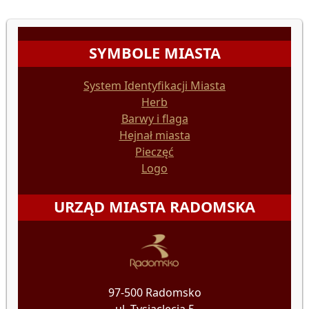
SYMBOLE MIASTA
System Identyfikacji Miasta
Herb
Barwy i flaga
Hejnał miasta
Pieczęć
Logo
URZĄD MIASTA RADOMSKA
97-500 Radomsko