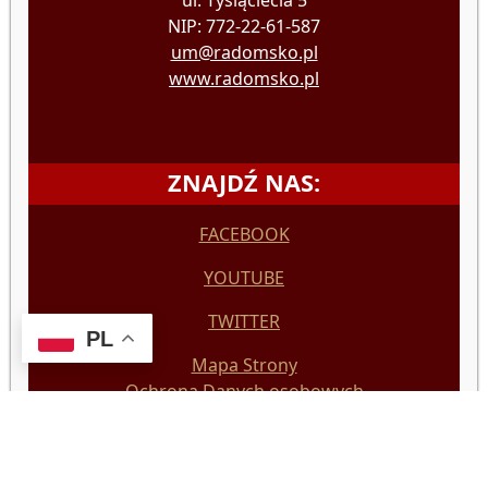
ul. Tysiąclecia 5
NIP: 772-22-61-587
um@radomsko.pl
www.radomsko.pl
ZNAJDŹ NAS:
FACEBOOK
YOUTUBE
TWITTER
PL
Mapa Strony
Ochrona Danych osobowych
Deklaracja Dostępności
Polityka prywatności