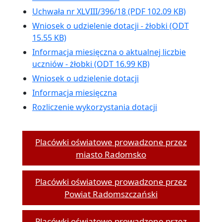
Uchwała nr XLVIII/396/18 (PDF 102.09 KB)
Wniosek o udzielenie dotacji - żłobki (ODT
15.55 KB)
Informacja miesięczna o aktualnej liczbie
uczniów - żłobki (ODT 16.99 KB)
Wniosek o udzielenie dotacji
Informacja miesięczna
Rozliczenie wykorzystania dotacji
Placówki oświatowe prowadzone przez
miasto Radomsko
Placówki oświatowe prowadzone przez
Powiat Radomszczański
Placówki oświatowe prowadzone przez