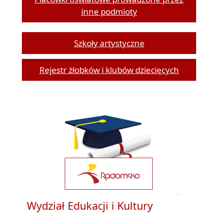
inne podmioty
Szkoły artystyczne
Rejestr żłobków i klubów dziecięcych
Wydział Edukacji i Kultury