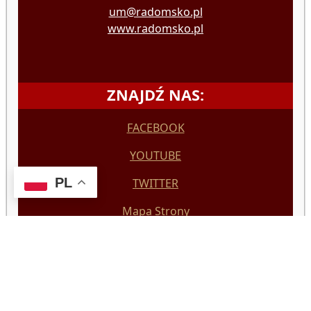
um@radomsko.pl
www.radomsko.pl
ZNAJDŹ NAS:
FACEBOOK
YOUTUBE
PL
TWITTER
Mapa Strony
Ochrona Danych osobowych
Deklaracja Dostępności
Polityka prywatności