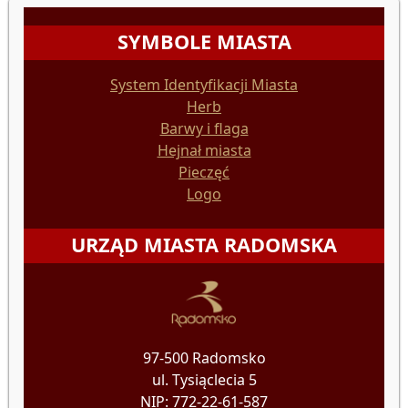
SYMBOLE MIASTA
System Identyfikacji Miasta
Herb
Barwy i flaga
Hejnał miasta
Pieczęć
Logo
URZĄD MIASTA RADOMSKA
97-500 Radomsko
ul. Tysiąclecia 5
NIP: 772-22-61-587